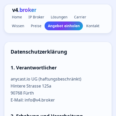
v4
.broker
Home
IP Broker
Lösungen
Carrier
Wissen
Preise
Angebot einholen
Kontakt
Datenschutzerklärung
1. Verantwortlicher
anycast.io UG (haftungsbeschränkt)
Hintere Strasse 125a
90768 Fürth
E-Mail: info@v4.broker
2. Erhebung und Verarbeitung